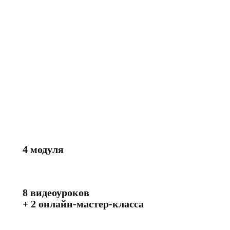
процессе:
инструменты педагога
Краткий практико-ориентированный
бесплатный курс для учителей любых
предметов: как безопасно и осознанно
использовать ИИ в школе — от планирования
уроков и подготовки материалов до
«несписываемых» заданий, этики и
индивидуализации образования.
4 модуля
8 видеоуроков
+ 2 онлайн-мастер-класса