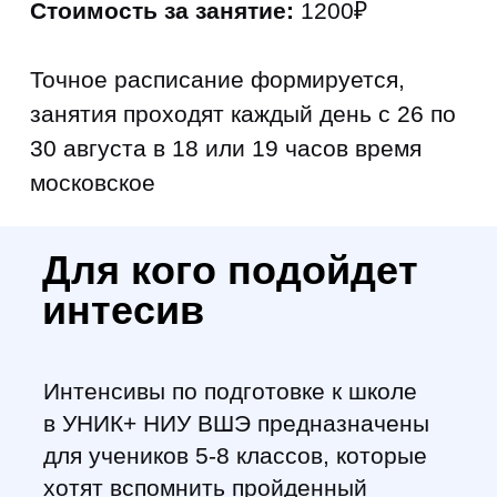
Оставьте
контактные
данные,
наш менеджер
подробно
расскажет о
доступных
программах