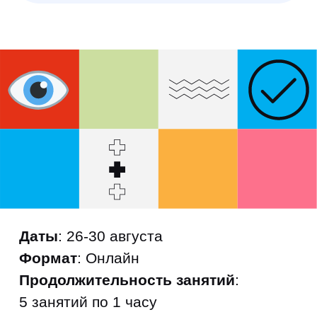
материал и подготовиться к
началу учебного года.
Курсы охватывают четыре
ключевых предмета школьной
программы на выбор : Русский
язык, Математику, Литературу и
Английский язык.
В каждом интенсиве ученики
смогут повторить пройденные
темы, получить полезные советы
преподавателей и настроиться на
успешное обучение.
Не упустите возможность
подготовить вашего ребенка к
новому учебному году!
Запишитесь на интенсивы по
подготовке к школе в УНИК+
НИУ ВШЭ уже сегодня.