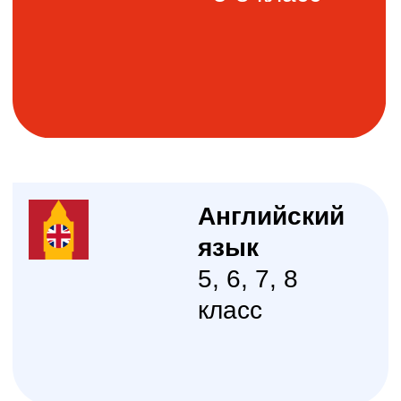
Даты
: 26-30 августа
Формат
: Онлайн
Продолжительность занятий
:
5 занятий по 1 часу
Стоимость за занятие:
1200₽
Точное расписание формируется,
занятия проходят каждый день с 26 по
30 августа в 18 или 19 часов время
московское
Для кого подойдет
интесив
Интенсивы по подготовке к школе
в УНИК+ НИУ ВШЭ предназначены
для учеников 5-8 классов, которые
хотят вспомнить пройденный